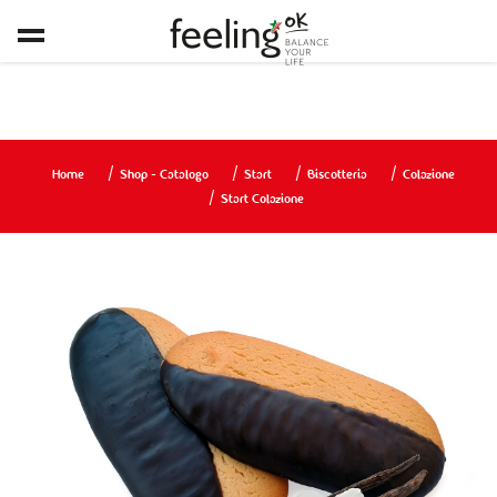
Home
Shop - Catalogo
Start
Biscotteria
Colazione
Start Colazione