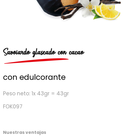
Savoiardo glaseado con cacao
con edulcorante
Peso neto: 1x 43gr = 43gr
FOK097
Nuestras ventajas