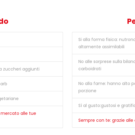
ndo
Pe
Si alla forma fisica: nutron
altamente assimilabili
No alle sorprese sulla bilan
carboidrati
a zuccheri aggiunti
No alla fame: hanno alto po
carb
porzione
getariane
Sì al gusto:gustosi e grati
l mercato alle tue
Sempre con te: grazie all