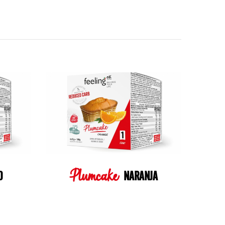
Plumcake
O
NARANJA