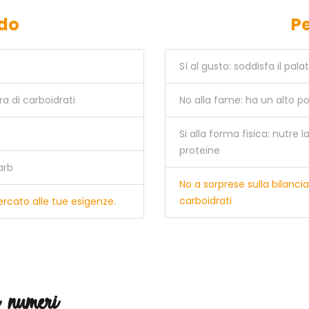
ndo
Pe
Sì al gusto: soddisfa il pa
a di carboidrati
No alla fame: ha un alto po
Si alla forma fisica: nutre 
proteine
arb
No a sorprese sulla bilancia
carboidrati
mercato alle tue esigenze.
i numeri