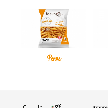
Penne
Empre