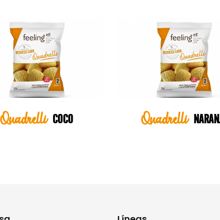
Quadrelli
Quadrelli
COCO
NARAN
sa
Líneas